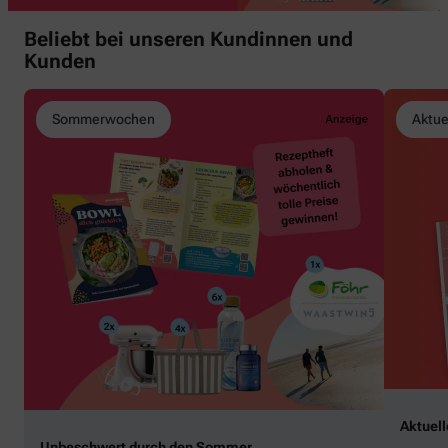
Beliebt bei unseren Kundinnen und
Kunden
Sommerwochen
Aktue
Aktuel
Unbeschwert durch den Sommer