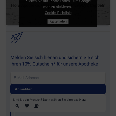
Klicken Sie auf „Karte Laden“, um Google
Flora Apotheke, Grosse Strasse 14, 49692 Cappeln
map zu aktivieren.
Cookie-Richtlinie
Karte laden
Melden Sie sich hier an und sichern Sie sich
Ihren 10% Gutschein* für unsere Apotheke
Sind Sie ein Mensch? Dann wählen Sie bitte
das Herz