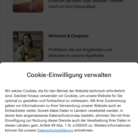
Erfahren Sie mehr über aktuelle Themen
rund um Ihre Gesundheit.
Aktionen & Coupons
Profitieren Sie von Angeboten und
Aktionen in unserer Apotheke.
Cookie-Einwilligung verwalten
Wir setzen Cookies, die für den Betrieb der Website technisch erforderlich
sind. Darüber hinaus verwenden wir Cookies, um unsere Website für Sie
optimal zu gestalten und fortlaufend zu verbessern. Mit Ihrer Zustimmung
Melden Sie sich hier an und sichern Sie sich
geben wir Informationen zu Ihrer Verwendung unserer Website auch an
Drittanbieter weiter. Soweit dabei Daten in Ländern verarbeitet werden, in
Ihren 10% Gutschein* für unsere Apotheke
denen kein angemessenes Datenschutzniveau besteht, stimmen Sie mit Ihrer
Einwilligung zur Nutzung dieser Dienste auch der Verarbeitung Ihrer Daten in
diesen Ländern gem. Artikel 49 Abs. 1 lit. a DSGVO zu. Weitere Informationen
können Sie unserer
Datenschutzerklärung
entnehmen.