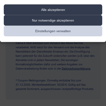
Alle akzeptieren
Sind Sie ein Mensch? Dann wählen Sie bitte
das Auto
Nur notwendige akzeptieren
Ich möchte den im Namen meiner Apotheke versandten News-
Einstellungen verwalten
Service abonnieren, der von der Alliance Healthcare Deutschland
GmbH (AHD) angeboten wird. Hiermit willige ich ein, dass AHD
meine E-Mail-Adresse zum Versand des News-Service
verarbeitet. AHD setzt für den Versand und die Analyse des
Newsletters den Dienstleister Emarsys ein. Die Einwilligung
kann jederzeit für die Zukunft widerrufen werden (z.B. über den
Abmelde-Link in jedem Newsletter). Die sonstigen
Kontaktmöglichkeiten dafür und weitere Angaben zur
Datenverarbeitung finden sich in der
Datenschutzerklärung
* Coupon-Bedingungen: Einmalig einlösbar bis zum
31.12.2026. Mindestbestellwert: 50,00 €. Gültig auf das
gesamte Sortiment, ausgeschlossen rezeptpflichtige Produkte.